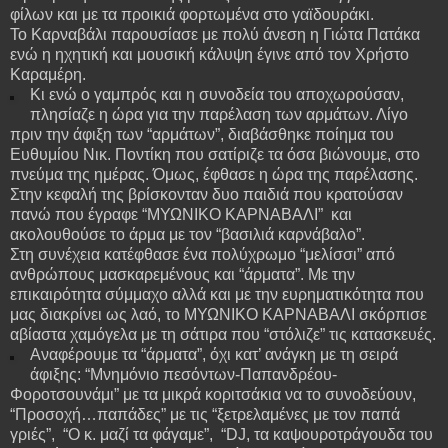
φίλων και με τα προικιά φορτωμένα στο γαϊδουράκι.
Το Καρναβάλι παρουσίασε με πολύ άνεση η Γιώτα Πατάκα
ενώ η ηχητική και μουσική κάλυψη έγινε από τον Χρήστο
Καραμέρη.
Κι ενώ ο γαμπρός και η συνοδεία του αποχωρούσαν,
πλησίαζε η ώρα για την παρέλαση των αρμάτων. Λίγο
πριν την άφιξη των “αρμάτων”, διαβάσθηκε ποίημα του
Ευθυμίου Νικ. Ποντίκη που σατίριζε τα όσα βιώνουμε, στο
πνεύμα της ημέρας. Όμως, έφθασε η ώρα της παρέλασης.
Στην κεφαλή της βρίσκονταν δυο παιδιά που κρατούσαν
πανώ που έγραφε “ΜΥΩΝΙΚΟ ΚΑΡΝΑΒΑΛΙ” και
ακολουθούσε το άρμα με τον “βασιλιά καρνάβαλο”.
Στη συνέχεια κατέφθασε ένα πολύχρωμο “μελίσσι” από
ανθρώπους μασκαρεμένους και “άρματα”. Με την
επικαιρότητα σύμμαχο αλλά και με την ευρηματικότητα που
μας διακρίνει ως λαό, το ΜΥΩΝΙΚΟ ΚΑΡΝΑΒΑΛΙ σκόρπισε
αβίαστα χαμόγελα με τη σάτιρα που “στόλιζε” τις κατασκευές.
Αναφέρουμε τα “άρματα”, όχι κατ’ ανάγκη με τη σειρά
άφιξης: “Μνημόνιο πεσόντων-Παπανδρέου-
Φοροτσουνάμι” με τα μικρά κοριτσάκια να το συνοδεύουν,
“Προσοχή…παπάδες” με τις “ξετρελαμένες με τον παπά
γριές”, “Ο κ. μαζί τα φάγαμε”, “DJ, τα καψουροτράγουδα του