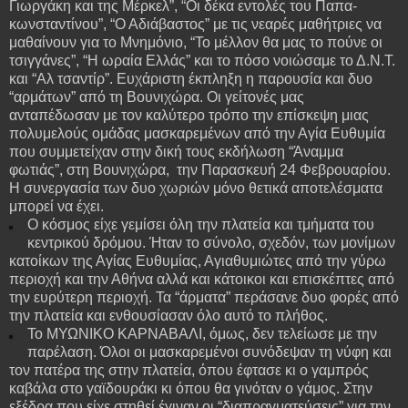
Γιωργάκη και της Μέρκελ”, “Οι δέκα εντολές του Παπα-
κωνσταντίνου”, “Ο Αδιάβαστος” με τις νεαρές μαθήτριες να
μαθαίνουν για το Μνημόνιο, “Το μέλλον θα μας το πούνε οι
τσιγγάνες”, “Η ωραία Ελλάς” και το πόσο νοιώσαμε το Δ.Ν.Τ.
και “Αλ τσαντίρ”. Ευχάριστη έκπληξη η παρουσία και δυο
“αρμάτων” από τη Βουνιχώρα. Οι γείτονές μας
ανταπέδωσαν με τον καλύτερο τρόπο την επίσκεψη μιας
πολυμελούς ομάδας μασκαρεμένων από την Αγία Ευθυμία
που συμμετείχαν στην δική τους εκδήλωση “Άναμμα
φωτιάς”, στη Βουνιχώρα, την Παρασκευή 24 Φεβρουαρίου.
Η συνεργασία των δυο χωριών μόνο θετικά αποτελέσματα
μπορεί να έχει.
Ο κόσμος είχε γεμίσει όλη την πλατεία και τμήματα του
κεντρικού δρόμου. Ήταν το σύνολο, σχεδόν, των μονίμων
κατοίκων της Αγίας Ευθυμίας, Αγιαθυμιώτες από την γύρω
περιοχή και την Αθήνα αλλά και κάτοικοι και επισκέπτες από
την ευρύτερη περιοχή. Τα “άρματα” περάσανε δυο φορές από
την πλατεία και ενθουσίασαν όλο αυτό το πλήθος.
Το ΜΥΩΝΙΚΟ ΚΑΡΝΑΒΑΛΙ, όμως, δεν τελείωσε με την
παρέλαση. Όλοι οι μασκαρεμένοι συνόδεψαν τη νύφη και
τον πατέρα της στην πλατεία, όπου έφτασε κι ο γαμπρός
καβάλα στο γαϊδουράκι κι όπου θα γινόταν ο γάμος. Στην
εξέδρα που είχε στηθεί έγιναν οι “διαπραγματεύσεις” για την