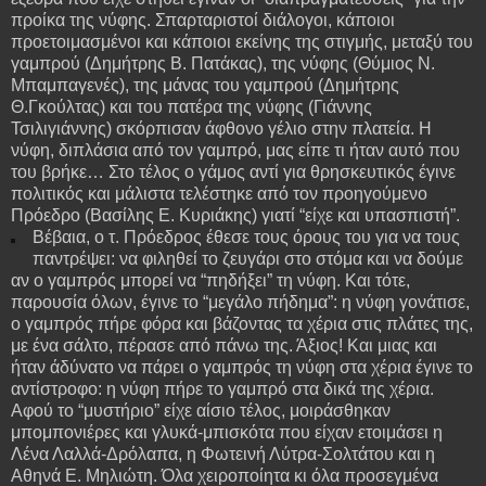
προίκα της νύφης. Σπαρταριστοί διάλογοι, κάποιοι
προετοιμασμένοι και κάποιοι εκείνης της στιγμής, μεταξύ του
γαμπρού (Δημήτρης Β. Πατάκας), της νύφης (Θύμιος Ν.
Μπαμπαγενές), της μάνας του γαμπρού (Δημήτρης
Θ.Γκούλτας) και του πατέρα της νύφης (Γιάννης
Τσιλιγιάννης) σκόρπισαν άφθονο γέλιο στην πλατεία. Η
νύφη, διπλάσια από τον γαμπρό, μας είπε τι ήταν αυτό που
του βρήκε… Στο τέλος ο γάμος αντί για θρησκευτικός έγινε
πολιτικός και μάλιστα τελέστηκε από τον προηγούμενο
Πρόεδρο (Βασίλης Ε. Κυριάκης) γιατί “είχε και υπασπιστή”.
Βέβαια, ο τ. Πρόεδρος έθεσε τους όρους του για να τους
παντρέψει: να φιληθεί το ζευγάρι στο στόμα και να δούμε
αν ο γαμπρός μπορεί να “πηδήξει” τη νύφη. Και τότε,
παρουσία όλων, έγινε το “μεγάλο πήδημα”: η νύφη γονάτισε,
ο γαμπρός πήρε φόρα και βάζοντας τα χέρια στις πλάτες της,
με ένα σάλτο, πέρασε από πάνω της. Άξιος! Και μιας και
ήταν άδύνατο να πάρει ο γαμπρός τη νύφη στα χέρια έγινε το
αντίστροφο: η νύφη πήρε το γαμπρό στα δικά της χέρια.
Αφού το “μυστήριο” είχε αίσιο τέλος, μοιράσθηκαν
μπομπονιέρες και γλυκά-μπισκότα που είχαν ετοιμάσει η
Λένα Λαλλά-Δρόλαπα, η Φωτεινή Λύτρα-Σολτάτου και η
Αθηνά Ε. Μηλιώτη. Όλα χειροποίητα κι όλα προσεγμένα