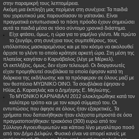
στην παραμικρή τους λεπτομέρεια.
Ακόμη μια έκπληξη μας περίμενε στη συνέχεια: Τα παιδιά
του χορευτικού μας παρουσίασαν το γαϊτανάκι. Είναι
πραγματικά εντυπωσιακό το πόση πρόοδο έχουν σημειώσει
αυτά τα παιδιά μέσα σε τόσο σύντομο χρονικό διάστημα.
Είχε φτάσει, όμως, η ώρα για το γαμήλιο γλέντι. Με πρώτο
το ζευγάρι, στη συνέχεια τους συμπεθέρους, τους
υπόλοιπους μασκαρεμένους και με τον κόσμο να ακολουθεί
άρχισε το γλέντι το οποίο κράτησε αρκετή ώρα. Στη μέση της
πλατείας καιγόταν ο Καρνάβαλος (λέγε με Μέρκελ).
Οι εκπλήξεις, όμως, δεν είχαν τελειωμό. Οι διοργανωτές
είχαν προμηθευτεί σουβλάκια τα οποία έψησαν κατά τη
διάρκεια της εκδήλωσης και τα πρόσφεραν σε όλους μαζί με
τον θεσπέσιο ΜΥΩΝΙΚΟ ΟΙΝΟ. Τα σουβλάκια έψησαν ο
Ηλίας Δ. Καραηλιάς και ο Δημήτρης Ε. Μηλιώτης.
Το ΜΥΩΝΙΚΟ ΚΑΡΝΑΒΑΛΙ 2012 ολοκληρώθηκε κατά τον
καλύτερο τρόπο και με τον καιρό σύμμαχό του. Οι
εντυπώσεις που άφησε σε όλους ήταν εξαιρετικές. Τα
χρήματα που δαπανήθηκαν ήταν ελάχιστα μπροστά σε όσα
πραγματοποιήθηκαν: τριακόσια (300) ευρώ από τον
Σύλλογο Αγιοευθυμιωτών και κάποιο λίγο μεγαλύτερο ποσό
από τον Δήμο Δελφών. Φυσικό είναι να απορεί κανείς με