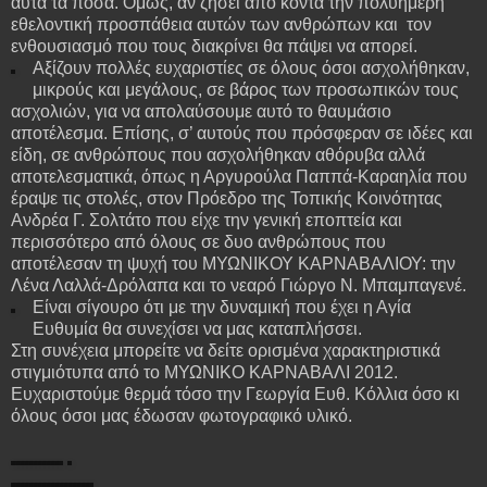
αυτά τα ποσά. Όμως, αν ζήσει από κοντά την πολυήμερη
εθελοντική προσπάθεια αυτών των ανθρώπων και τον
ενθουσιασμό που τους διακρίνει θα πάψει να απορεί.
Αξίζουν πολλές ευχαριστίες σε όλους όσοι ασχολήθηκαν,
μικρούς και μεγάλους, σε βάρος των προσωπικών τους
ασχολιών, για να απολαύσουμε αυτό το θαυμάσιο
αποτέλεσμα. Επίσης, σ’ αυτούς που πρόσφεραν σε ιδέες και
είδη, σε ανθρώπους που ασχολήθηκαν αθόρυβα αλλά
αποτελεσματικά, όπως η Αργυρούλα Παππά-Καραηλία που
έραψε τις στολές, στον Πρόεδρο της Τοπικής Κοινότητας
Ανδρέα Γ. Σολτάτο που είχε την γενική εποπτεία και
περισσότερο από όλους σε δυο ανθρώπους που
αποτέλεσαν τη ψυχή του ΜΥΩΝΙΚΟΥ ΚΑΡΝΑΒΑΛΙΟΥ: την
Λένα Λαλλά-Δρόλαπα και το νεαρό Γιώργο Ν. Μπαμπαγενέ.
Είναι σίγουρο ότι με την δυναμική που έχει η Αγία
Ευθυμία θα συνεχίσει να μας καταπλήσσει.
Στη συνέχεια μπορείτε να δείτε ορισμένα χαρακτηριστικά
στιγμιότυπα από το ΜΥΩΝΙΚΟ ΚΑΡΝΑΒΑΛΙ 2012.
Ευχαριστούμε θερμά τόσο την Γεωργία Ευθ. Κόλλια όσο κι
όλους όσοι μας έδωσαν φωτογραφικό υλικό.