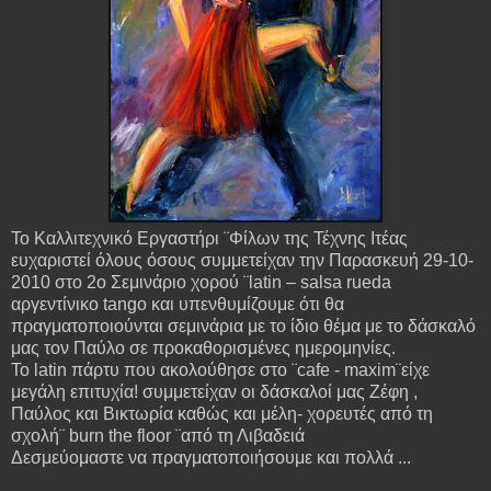
Το Καλλιτεχνικό Εργαστήρι ¨Φίλων της Τέχνης Ιτέας
ευχαριστεί όλους όσους συμμετείχαν την Παρασκευή 29-10-
2010 στο 2ο Σεμινάριο χορού ¨latin – salsa rueda
αργεντίνικο tango και υπενθυμίζουμε ότι θα
πραγματοποιούνται σεμινάρια με το ίδιο θέμα με το δάσκαλό
μας τον Παύλο σε προκαθορισμένες ημερομηνίες.
Το latin πάρτυ που ακολούθησε στο ¨cafe - maxim¨είχε
μεγάλη επιτυχία! συμμετείχαν οι δάσκαλοί μας Ζέφη ,
Παύλος και Βικτωρία καθώς και μέλη- χορευτές από τη
σχολή¨ burn the floor ¨από τη Λιβαδειά
Δεσμεύομαστε να πραγματοποιήσουμε και πολλά ...