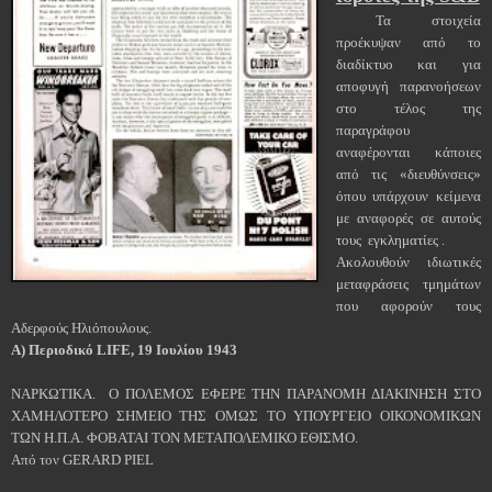
Τα στοιχεία
προέκυψαν από το
διαδίκτυο και για
αποφυγή παρανοήσεων
στο τέλος της
παραγράφου
αναφέρονται κάποιες
από τις «διευθύνσεις»
όπου υπάρχουν κείμενα
με αναφορές σε αυτούς
τους εγκληματίες .
Ακολουθούν ιδιωτικές
μεταφράσεις τμημάτων
που αφορούν τους
Αδερφούς Ηλιόπουλους.
Α) Περιοδικό LIFE, 19 Ιουλίου 1943
ΝΑΡΚΩΤΙΚΑ. Ο ΠΟΛΕΜΟΣ ΕΦΕΡΕ ΤΗΝ ΠΑΡΑΝΟΜΗ ΔΙΑΚΙΝΗΣΗ ΣΤΟ
ΧΑΜΗΛΟΤΕΡΟ ΣΗΜΕΙΟ ΤΗΣ ΟΜΩΣ ΤΟ ΥΠΟΥΡΓΕΙΟ ΟΙΚΟΝΟΜΙΚΩΝ
ΤΩΝ Η.Π.Α. ΦΟΒΑΤΑΙ ΤΟΝ ΜΕΤΑΠΟΛΕΜΙΚΟ ΕΘΙΣΜΟ.
Από τον GERARD PIEL